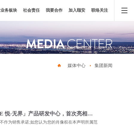
业务板块
社会责任
我要合作
加入颐安
联络关注
MEDIA
CENTER
媒体中心
集团新闻
单日3000+到访！颐安集团「INFSPACE 悦·无界」产品研发中心，首次亮相即轰动
,不作为销售承诺;如您认为您的肖像权在本声明所属范