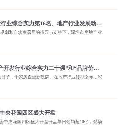
颐安集团荣膺2024年深圳市房地产开发行业综合实力第16名、地产行业发展动力奖
圳市规划和自然资源局的指导与支持下，深圳市房地产业
喜讯！颐安集团再次荣获“深圳市房地产开发行业综合实力二十强”和“品牌价值企业”称号
熬的日子，千家房企重新洗牌。在地产行业转型之际，深
都会中央花园四区盛大开盘
都会中央花园四区盛大开盘开盘单日劲销超10亿，登场