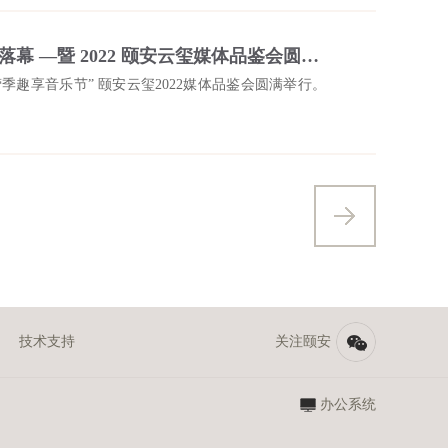
颐安云玺|仲夏露营季 趣享音乐节 圆满落幕 —暨 2022 颐安云玺媒体品鉴会圆满举行
营季趣享音乐节” 颐安云玺2022媒体品鉴会圆满举行。
技术支持
关注颐安
办公系统