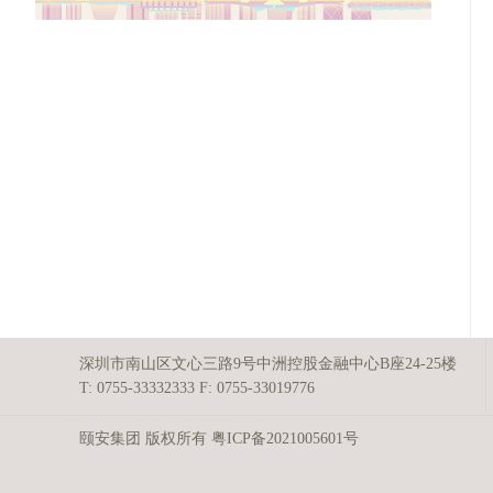
深圳市南山区文心三路9号中洲控股金融中心B座24-25楼
T: 0755-33332333
F: 0755-33019776
颐安集团 版权所有 粤ICP备2021005601号